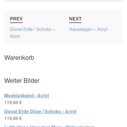
Post
PREV
NEXT
navigation
Donat Erde / Schoko –
Haussegen – Acryl
Acryl
Warenkorb
Weiter Bilder
Moebiusband - Acryl
119,66
€
Donat Erde Düse / Schoko - Acryl
119,66
€