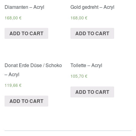
Diamanten – Acryl
Gold gedreht – Acryl
168,00
€
168,00
€
ADD TO CART
ADD TO CART
Donat Erde Düse / Schoko
Toilette – Acryl
– Acryl
105,70
€
119,66
€
ADD TO CART
ADD TO CART