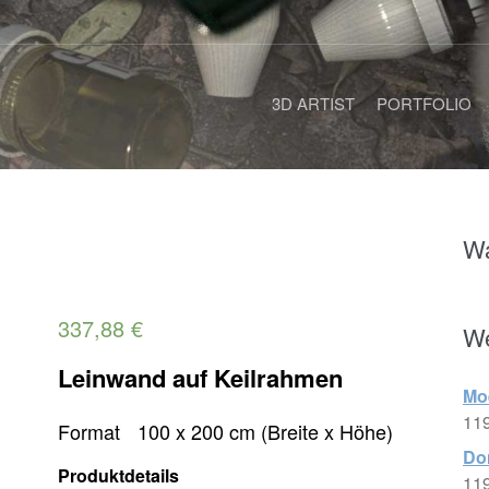
3D ARTIST
PORTFOLIO
Wa
337,88
€
We
Leinwand auf Keilrahmen
Mo
11
Format 100 x 200 cm (Breite x Höhe)
Don
Produktdetails
11