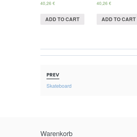
40,26
€
40,26
€
ADD TO CART
ADD TO CART
Post
PREV
navigation
Skateboard
Warenkorb