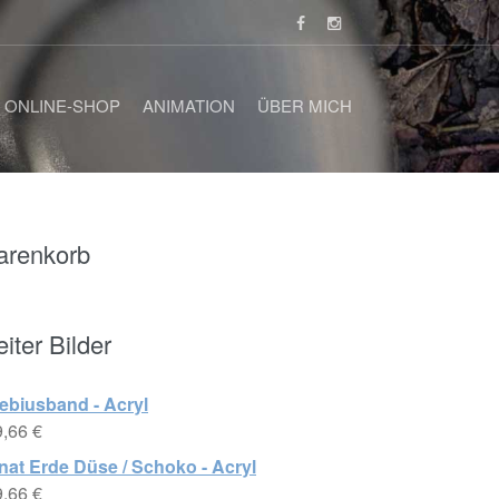
ONLINE-SHOP
ANIMATION
ÜBER MICH
renkorb
iter Bilder
ebiusband - Acryl
9,66
€
at Erde Düse / Schoko - Acryl
9,66
€