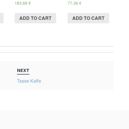
183,68
€
77,36
€
ADD TO CART
ADD TO CART
NEXT
Tasse Kaffe