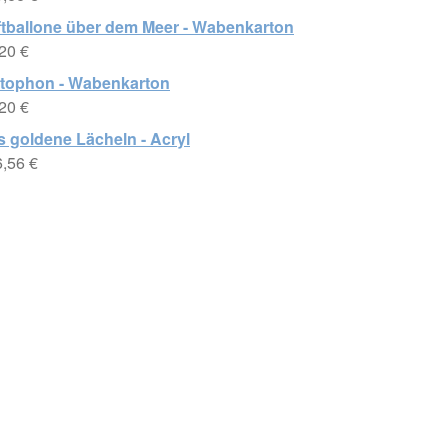
ftballone über dem Meer - Wabenkarton
,20
€
stophon - Wabenkarton
,20
€
 goldene Lächeln - Acryl
6,56
€