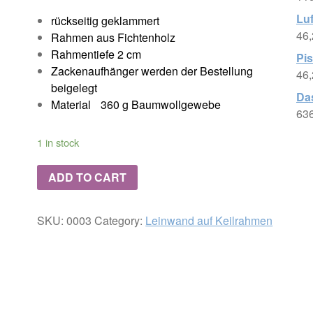
Lu
rückseitig geklammert
46
Rahmen aus Fichtenholz
Rahmentiefe 2 cm
Pi
Zackenaufhänger werden der Bestellung
46
beigelegt
Das
Material 360 g Baumwollgewebe
63
1 in stock
ADD TO CART
SKU:
0003
Category:
Leinwand auf Keilrahmen